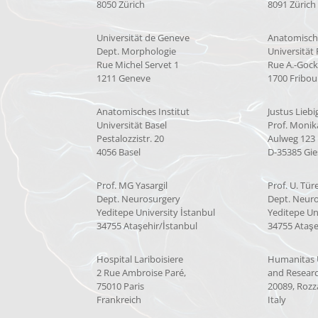
8050 Zürich
8091 Zürich
Universität de Geneve
Anatomische
Dept. Morphologie
Universität
Rue Michel Servet 1
Rue A.-Gock
1211 Geneve
1700 Fribou
Anatomisches Institut
Justus Liebi
Universität Basel
Prof. Moni
Pestalozzistr. 20
Aulweg 123
4056 Basel
D-35385 Gi
Prof. MG Yasargil
Prof. U. Tür
Dept. Neurosurgery
Dept. Neur
Yeditepe University İstanbul
Yeditepe Un
34755 Ataşehir/İstanbul
34755 Ataşe
Hospital Lariboisiere
Humanitas 
2 Rue Ambroise Paré,
and Researc
75010 Paris
20089, Rozz
Frankreich
Italy