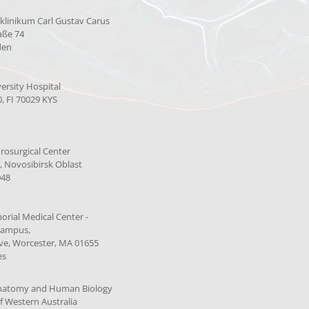
sklinikum Carl Gustav Carus
aße 74
den
ersity Hospital
0, FI 70029 KYS
rosurgical Center
, Novosibirsk Oblast
048
rial Medical Center -
Campus,
ve, Worcester, MA 01655
es
Anatomy and Human Biology
of Western Australia