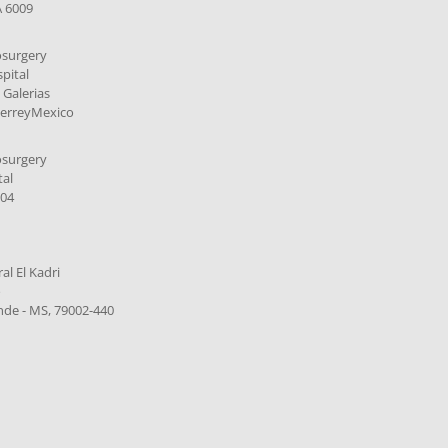
A 6009
osurgery
pital
 Galerias
erreyMexico
osurgery
tal
004
al El Kadri
o
de - MS, 79002-440