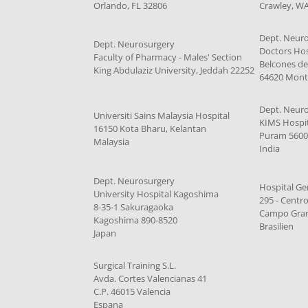
Orlando, FL 32806
Crawley, W
Dept. Neur
Dept. Neurosurgery
Doctors Hos
Faculty of Pharmacy - Males' Section
Belcones de
King Abdulaziz University, Jeddah 22252
64620 Mont
Dept. Neur
Universiti Sains Malaysia Hospital
KIMS Hospi
16150 Kota Bharu, Kelantan
Puram 560
Malaysia
India
Dept. Neurosurgery
Hospital Ger
University Hospital Kagoshima
295 - Centr
8-35-1 Sakuragaoka
Campo Gran
Kagoshima 890-8520
Brasilien
Japan
Surgical Training S.L.
Avda. Cortes Valencianas 41
C.P. 46015 Valencia
Espana