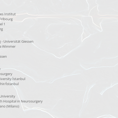
s Institut
 Fribourg
el 1
rg
g - Universität Giessen
ka Wimmer
essen
e
osurgery
iversity İstanbul
hir/İstanbul
University
h Hospital in Neurosurgery
ano (Milano)