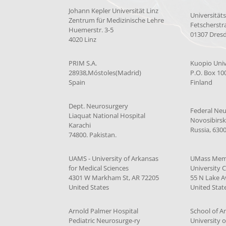
Johann Kepler Universität Linz
Universität
Zentrum für Medizinische Lehre
Fetscherstr
Huemerstr. 3-5
01307 Dres
4020 Linz
PRIM S.A.
Kuopio Univ
28938,Móstoles(Madrid)
P.O. Box 10
Spain
Finland
Dept. Neurosurgery
Federal Neu
Liaquat National Hospital
Novosibirsk
Karachi
Russia, 630
74800. Pakistan.
UAMS - University of Arkansas
UMass Memo
for Medical Sciences
University 
4301 W Markham St, AR 72205
55 N Lake A
United States
United Stat
Arnold Palmer Hospital
School of 
Pediatric Neurosurge-ry
University 