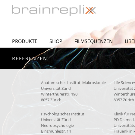
PRODUKTE
SHOP
FILMSEQUENZEN
ÜBE
REFERENZEN
Anatomisches Institut, Makroskopie
Life Scienc
Universität Zürich
Universität 
Winterthurerstr. 190
Winterthure
8057 Zürich
8057 Zürich
Psychologisches Institut
Klinik für N
Universität Zürich
PD Dr. med.
Neuropsychologie
Universitäts
Binzmühlestr. 14
Frauenklinik