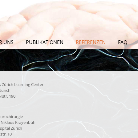
R UNS
PUBLIKATIONEN
REFERENZEN
FAQ
es Zürich Learning Center
Zürich
rstr. 190
eurochirurgie
 Niklaus Krayenbühl
spital Zürich
str. 10